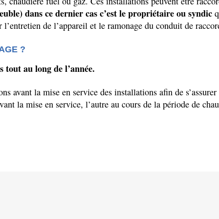
ts, chaudière fuel ou gaz.
Ces installations peuvent être racco
euble) dans ce dernier cas c’est
le propriétaire ou syndic
q
er
l’entretien
de
l’appareil
et le ramonage du conduit de racco
AGE ?
́es tout au long de l’année.
ions avant la mise en service des installations afin de
s’assurer
avant la mise en service,
l’autre
au cours de la période de chauf