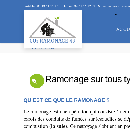
Portable : 06 40 44 49 57 - Tél. fixe : 02 41 95 19 35 - Suivez-nous sur Faceb
ACCU
HOME
PRESTATIONS
Ramonage sur tous type
QU’EST CE QUE LE RAMONAGE ?
Le ramonage est une opération qui consiste à net
parois des conduits de fumées sur lesquelles se dé
(la suie)
combustion
.
Ce nettoyage
s’obtient
en pas